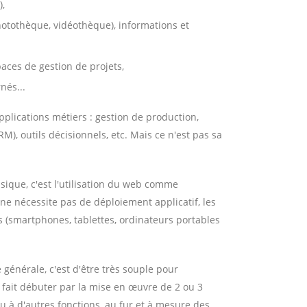
),
otothèque, vidéothèque), informations et
spaces de gestion de projets,
nés...
plications métiers : gestion de production,
), outils décisionnels, etc. Mais ce n'est pas sa
sique, c'est l'utilisation du web comme
 ne nécessite pas de déploiement applicatif, les
es (smartphones, tablettes, ordinateurs portables
énérale, c'est d'être très souple pour
à fait débuter par la mise en œuvre de 2 ou 3
u à d'autres fonctions, au fur et à mesure des