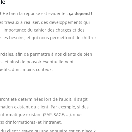
ale
?
Hé bien la réponse est évidente :
ça dépend !
s travaux à réaliser, des développements qui
ù l'importance du cahier des charges et des
e les besoins, et qui nous permettront de chiffrer
iales, afin de permettre à nos clients de bien
ers, et ainsi de pouvoir éventuellement
petits, donc moins couteux.
ont été déterminées lors de l'audit. Il s'agit
ation existant du client. Par exemple, si des
nformatique existant (SAP, SAGE, ...), nous
) d'information(s) et l'intranet.
u client : est-ce qu'une annuaire est en place ?