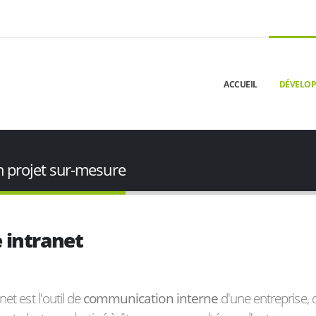
ACCUEIL
DÉVELO
n projet sur-mesure
 intranet
net est l'outil de
communication interne
d'une entreprise, d