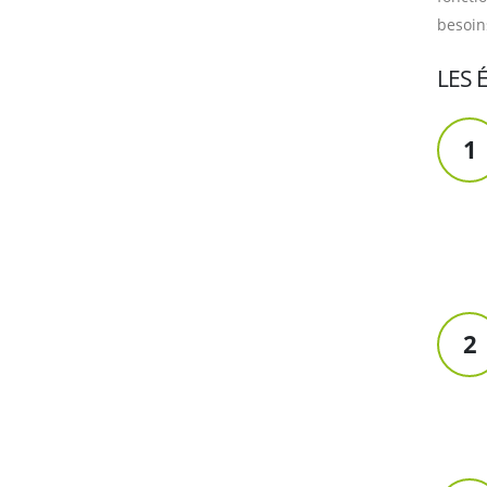
besoins
LES 
1
2