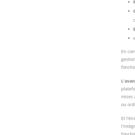
En com
gestio
foncti
L'avan
platef
mises 
ou ord
Et l'é
l'inté
foncti