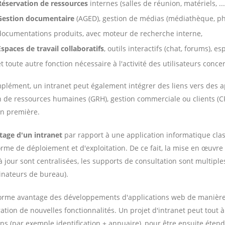
Réservation de ressources
internes (salles de réunion, matériels, ...
Gestion documentaire
(AGED), gestion de médias (médiathèque, ph
documentations produits, avec moteur de recherche interne,
Espaces de travail collaboratifs
, outils interactifs (chat, forums), e
et toute autre fonction nécessaire à l'activité des utilisateurs concer
plément, un intranet peut également intégrer des liens vers des ap
n de ressources humaines (GRH), gestion commerciale ou clients (CRM
on première.
tage d'un intranet
par rapport à une application informatique clas
orme de déploiement et d'exploitation. De ce fait, la mise en œuvre
à jour sont centralisées, les supports de consultation sont multipl
inateurs de bureau).
norme avantage des développements d'applications web de manière g
gration de nouvelles fonctionnalités. Un projet d'intranet peut tout 
ons (par exemple identification + annuaire), pour être ensuite étend